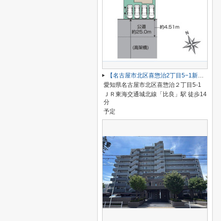
【名古屋市北区喜惣治2丁目5−1新築戸建】仲介手数料無料！楠西小学校・楠中学校
愛知県名古屋市北区喜惣治２丁目5-1
ＪＲ東海交通城北線「比良」駅 徒歩14
分
予定