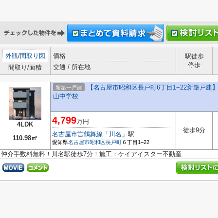
外観
/
間取り図
価格
駅徒歩
停歩
交通 / 所在地
間取り/面積
【名古屋市昭和区長戸町6丁目1−22新築戸建】
新築一戸建
山中学校
4,799
万円
4LDK
徒歩9分
名古屋市営鶴舞線
「
川名
」駅
110.98㎡
愛知県
名古屋市昭和区
長戸町
６丁目1−22
仲介手数料無料！川名駅徒歩7分！施工：ケイアイスター不動産