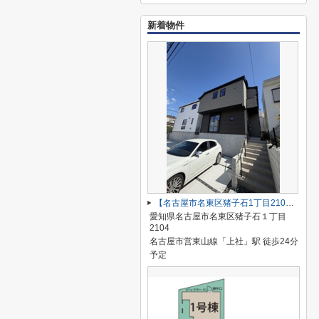
新着物件
【名古屋市名東区猪子石1丁目2104新築戸建2号棟】✨️仲介手数料無料✨️猪子石小学校・猪高中学校
愛知県名古屋市名東区猪子石１丁目
2104
名古屋市営東山線「上社」駅 徒歩24分
予定