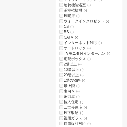
追焚機能浴室
(-)
浴室乾燥機
(-)
床暖房
(-)
ウォークインクロゼット
(-)
CS
(-)
BS
(-)
CATV
(-)
インターネット対応
(-)
オートロック
(-)
TVモニタ付インターホン
(-)
宅配ボックス
(-)
2階以上
(-)
10階以上
(-)
20階以上
(-)
1階の物件
(-)
最上階
(-)
南向き
(-)
角部屋
(-)
輸入住宅
(-)
二世帯住宅
(-)
床下収納
(-)
複層ガラス
(-)
自由設計対応
(-)