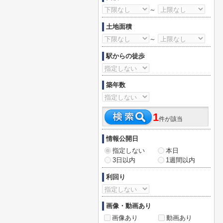
～
土地面積
～
駅からの徒歩
築年数
1
件が該当
情報公開日
指定しない
本日
3日以内
1週間以内
利回り
画像・動画あり
画像あり
動画あり