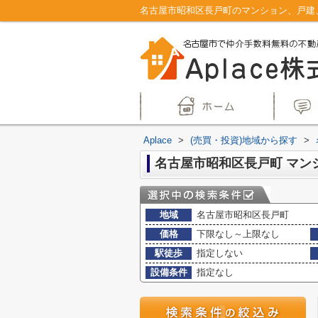
Aplace
>
(売買・投資)地域から探す
>
地域
名古屋市昭和区長戸町
価格
下限なし～上限なし
駅徒歩
指定しない
設備条件
指定なし