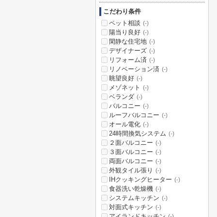
こだわり条件
ペット相談
(-)
陽当り良好
(-)
閑静な住宅地
(-)
デザイナーズ
(-)
リフォーム済
(-)
リノベーション済
(-)
眺望良好
(-)
メゾネット
(-)
ベランダ
(-)
バルコニー
(-)
ルーフバルコニー
(-)
オール電化
(-)
24時間換気システム
(-)
２面バルコニー
(-)
３面バルコニー
(-)
両面バルコニー
(-)
外観タイル張り
(-)
IHクッキングヒーター
(-)
食器洗い乾燥機
(-)
システムキッチン
(-)
対面式キッチン
(-)
アイランドキッチン
(-)