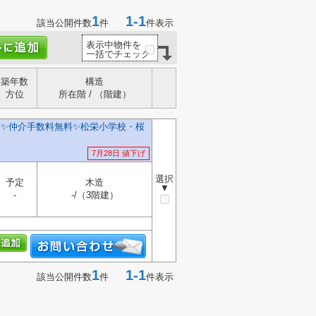
1
1-1
該当公開件数
件
件表示
表示中物件を
一括でチェック
築年数
構造
方位
所在階 / （階建）
✨️仲介手数料無料✨️松栄小学校・桜
7月28日 値下げ
選択
予定
木造
▼
-
-/（3階建）
1
1-1
該当公開件数
件
件表示