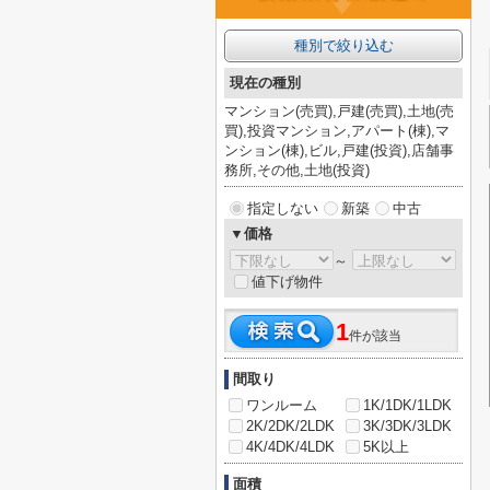
種別で絞り込む
現在の種別
マンション(売買),戸建(売買),土地(売
買),投資マンション,アパート(棟),マ
ンション(棟),ビル,戸建(投資),店舗事
務所,その他,土地(投資)
指定しない
新築
中古
▼価格
～
値下げ物件
1
件が該当
間取り
ワンルーム
1K/1DK/1LDK
2K/2DK/2LDK
3K/3DK/3LDK
4K/4DK/4LDK
5K以上
面積