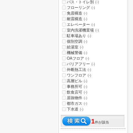
バス・トイレ別
(-)
フローリング
(-)
免震構造
(-)
耐震構造
(-)
エレベーター
(-)
室内洗濯機置場
(-)
駐車場あり
(-)
個別空調
(-)
給湯室
(-)
機械警備
(-)
OAフロア
(-)
バリアフリー
(-)
外断熱工法
(-)
ワンフロア
(-)
高層ビル
(-)
事務所可
(-)
飲食店可
(-)
居抜物件
(-)
都市ガス
(-)
下水道
(-)
1
件が該当