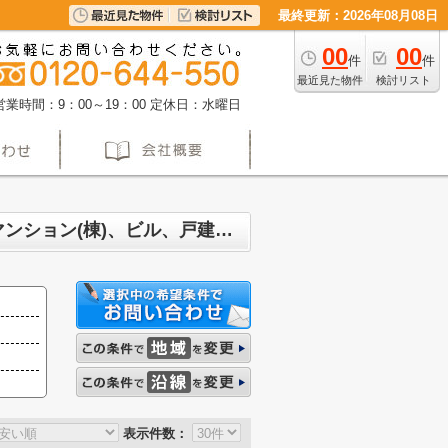
最終更新：2026年08月08日
00
00
件
件
最近見た物件
検討リスト
営業時間：9：00～19：00
定休日：水曜日
名古屋市昭和区長戸町 マンション、戸建、土地、投資マンション、アパート(棟)、マンション(棟)、ビル、戸建、店舗事務所、その他、土地一覧
表示件数：