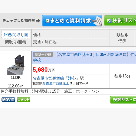
外観
/
間取り図
価格
駅徒歩
停歩
交通 / 所在地
間取り/面積
【名古屋市西区児玉3丁目35−34新築戸建】
新築一戸建
学校
5,680
万円
徒歩15分
1LDK
名古屋市営鶴舞線
「
浄心
」駅
愛知県
名古屋市西区
児玉
３丁目35−34
112.66㎡
仲介手数料無料！浄心駅徒歩15分！施工：ホーク・ワン