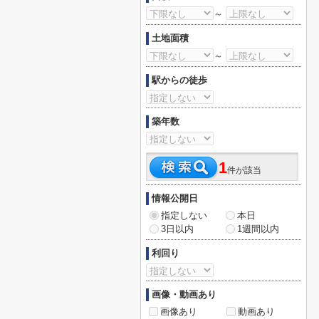
～
土地面積
～
駅からの徒歩
築年数
1
件が該当
情報公開日
指定しない
本日
3日以内
1週間以内
利回り
画像・動画あり
画像あり
動画あり