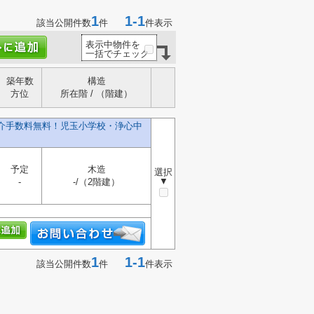
1
1-1
該当公開件数
件
件表示
表示中物件を
一括でチェック
築年数
構造
方位
所在階 / （階建）
仲介手数料無料！児玉小学校・浄心中
予定
木造
選択
▼
-
-/（2階建）
1
1-1
該当公開件数
件
件表示