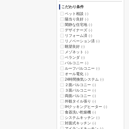
こだわり条件
ペット相談
(-)
陽当り良好
(-)
閑静な住宅地
(-)
デザイナーズ
(-)
リフォーム済
(-)
リノベーション済
(-)
眺望良好
(-)
メゾネット
(-)
ベランダ
(-)
バルコニー
(-)
ルーフバルコニー
(-)
オール電化
(-)
24時間換気システム
(-)
２面バルコニー
(-)
３面バルコニー
(-)
両面バルコニー
(-)
外観タイル張り
(-)
IHクッキングヒーター
(-)
食器洗い乾燥機
(-)
システムキッチン
(-)
対面式キッチン
(-)
アイランドキッチン
(-)