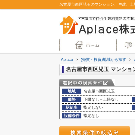
Aplace
>
(売買・投資)地域から探す
>
地域
名古屋市西区児玉
価格
下限なし～上限なし
駅徒歩
指定しない
設備条件
指定なし