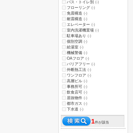
バス・トイレ別
(-)
フローリング
(-)
免震構造
(-)
耐震構造
(-)
エレベーター
(-)
室内洗濯機置場
(-)
駐車場あり
(-)
個別空調
(-)
給湯室
(-)
機械警備
(-)
OAフロア
(-)
バリアフリー
(-)
外断熱工法
(-)
ワンフロア
(-)
高層ビル
(-)
事務所可
(-)
飲食店可
(-)
居抜物件
(-)
都市ガス
(-)
下水道
(-)
1
件が該当