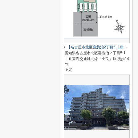
【名古屋市北区喜惣治2丁目5−1新築戸建】仲介手数料無料！楠西小学校・楠中学校
愛知県名古屋市北区喜惣治２丁目5-1
ＪＲ東海交通城北線「比良」駅 徒歩14
分
予定