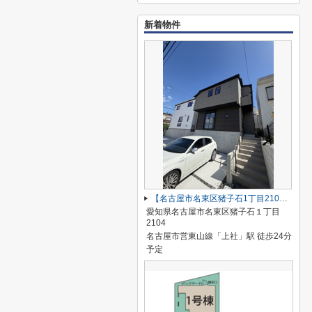
新着物件
【名古屋市名東区猪子石1丁目2104新築戸建2号棟】✨️仲介手数料無料✨️猪子石小学校・猪高中学校
愛知県名古屋市名東区猪子石１丁目
2104
名古屋市営東山線「上社」駅 徒歩24分
予定