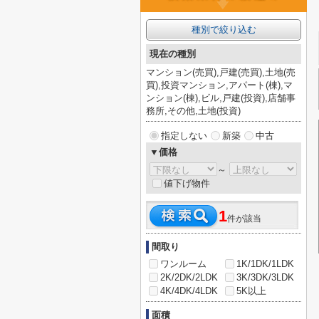
種別で絞り込む
現在の種別
マンション(売買),戸建(売買),土地(売
買),投資マンション,アパート(棟),マ
ンション(棟),ビル,戸建(投資),店舗事
務所,その他,土地(投資)
指定しない
新築
中古
▼価格
～
値下げ物件
1
件が該当
間取り
ワンルーム
1K/1DK/1LDK
2K/2DK/2LDK
3K/3DK/3LDK
4K/4DK/4LDK
5K以上
面積