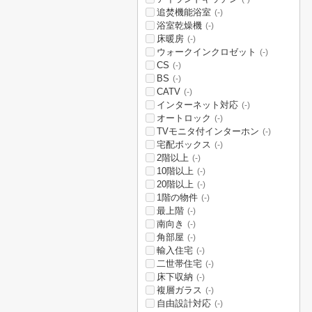
追焚機能浴室
(-)
浴室乾燥機
(-)
床暖房
(-)
ウォークインクロゼット
(-)
CS
(-)
BS
(-)
CATV
(-)
インターネット対応
(-)
オートロック
(-)
TVモニタ付インターホン
(-)
宅配ボックス
(-)
2階以上
(-)
10階以上
(-)
20階以上
(-)
1階の物件
(-)
最上階
(-)
南向き
(-)
角部屋
(-)
輸入住宅
(-)
二世帯住宅
(-)
床下収納
(-)
複層ガラス
(-)
自由設計対応
(-)