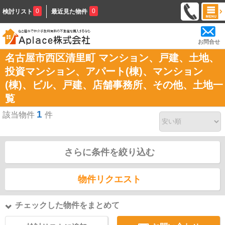
0
0
検討リスト
最近見た物件
お問合せ
名古屋市西区清里町 マンション、戸建、土地、
投資マンション、アパート(棟)、マンション
(棟)、ビル、戸建、店舗事務所、その他、土地一
覧
1
該当物件
件
さらに条件を絞り込む
物件リクエスト
チェックした物件をまとめて