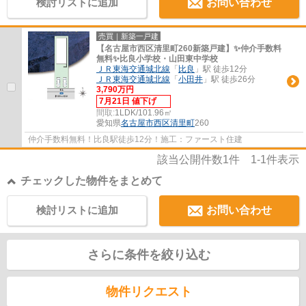
検討リストに追加
お問い合わせ
売買｜新築一戸建
【名古屋市西区清里町260新築戸建】✨️仲介手数料
無料✨️比良小学校・山田東中学校
ＪＲ東海交通城北線
「
比良
」駅 徒歩12分
ＪＲ東海交通城北線
「
小田井
」駅 徒歩26分
3,790万円
7月21日 値下げ
間取:
1LDK/101.96㎡
愛知県
名古屋市西区
清里町
260
仲介手数料無料！比良駅徒歩12分！施工：ファースト住建
該当公開件数
1
件
1-1
件表示
チェックした物件をまとめて
検討リストに追加
お問い合わせ
さらに条件を絞り込む
物件リクエスト