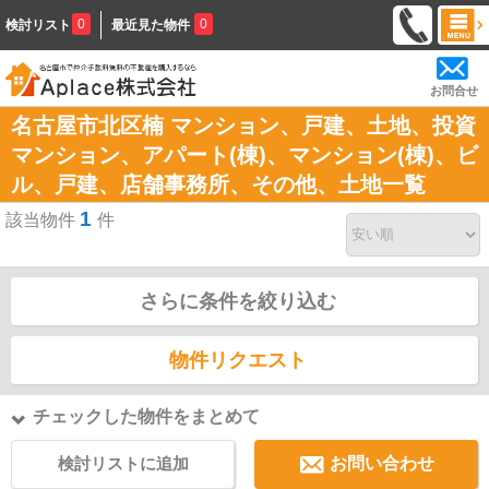
0
0
検討リスト
最近見た物件
お問合せ
名古屋市北区楠 マンション、戸建、土地、投資
マンション、アパート(棟)、マンション(棟)、ビ
ル、戸建、店舗事務所、その他、土地一覧
1
該当物件
件
さらに条件を絞り込む
物件リクエスト
チェックした物件をまとめて
検討リストに追加
お問い合わせ