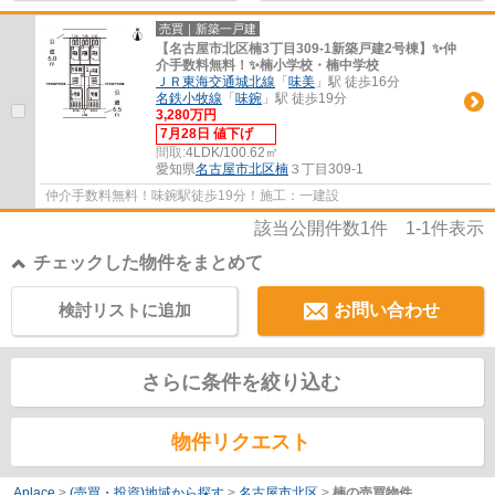
売買｜新築一戸建
【名古屋市北区楠3丁目309-1新築戸建2号棟】✨️仲
介手数料無料！✨️楠小学校・楠中学校
ＪＲ東海交通城北線
「
味美
」駅 徒歩16分
名鉄小牧線
「
味鋺
」駅 徒歩19分
3,280万円
7月28日 値下げ
間取:
4LDK/100.62㎡
愛知県
名古屋市北区
楠
３丁目309-1
仲介手数料無料！味鋺駅徒歩19分！施工：一建設
該当公開件数
1
件
1-1
件表示
チェックした物件をまとめて
検討リストに追加
お問い合わせ
さらに条件を絞り込む
物件リクエスト
Aplace
>
(売買・投資)地域から探す
>
名古屋市北区
>
楠の売買物件