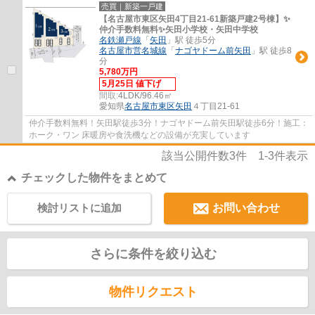
売買｜新築一戸建
【名古屋市東区矢田4丁目21-61新築戸建2号棟】✨️
仲介手数料無料✨️矢田小学校・矢田中学校
名鉄瀬戸線
「
矢田
」駅 徒歩5分
名古屋市営名城線
「
ナゴヤドーム前矢田
」駅 徒歩8
分
5,780万円
5月25日 値下げ
間取:
4LDK/96.46㎡
愛知県
名古屋市東区
矢田
４丁目21-61
仲介手数料無料！矢田駅徒歩3分！ナゴヤドーム前矢田駅徒歩6分！施工：
ホーク・ワン 床暖房や食洗機などの設備が充実しています
該当公開件数
3
件
1-3
件表示
チェックした物件をまとめて
検討リストに追加
お問い合わせ
さらに条件を絞り込む
物件リクエスト