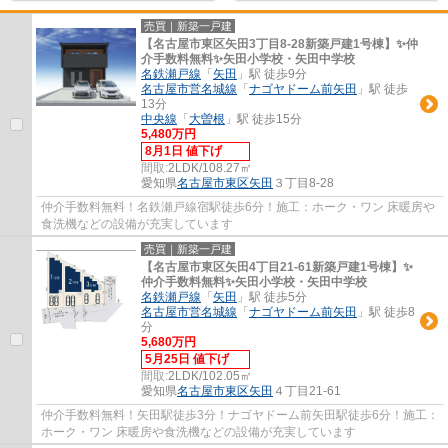
売買｜新築一戸建
【名古屋市東区矢田3丁目8-28新築戸建1号棟】✨️仲
介手数料無料✨️矢田小学校・矢田中学校
名鉄瀬戸線
「
矢田
」駅 徒歩9分
名古屋市営名城線
「
ナゴヤドーム前矢田
」駅 徒歩
13分
中央線
「
大曽根
」駅 徒歩15分
5,480万円
8月1日 値下げ
間取:
2LDK/108.27㎡
愛知県
名古屋市東区
矢田
３丁目8-28
仲介手数料無料！名鉄瀬戸線宿駅徒歩6分！施工：ホーク・ワン 床暖房や
食洗機などの設備が充実しています
売買｜新築一戸建
【名古屋市東区矢田4丁目21-61新築戸建1号棟】✨️
仲介手数料無料✨️矢田小学校・矢田中学校
名鉄瀬戸線
「
矢田
」駅 徒歩5分
名古屋市営名城線
「
ナゴヤドーム前矢田
」駅 徒歩8
分
5,680万円
5月25日 値下げ
間取:
2LDK/102.05㎡
愛知県
名古屋市東区
矢田
４丁目21-61
仲介手数料無料！矢田駅徒歩3分！ナゴヤドーム前矢田駅徒歩6分！施工：
ホーク・ワン 床暖房や食洗機などの設備が充実しています