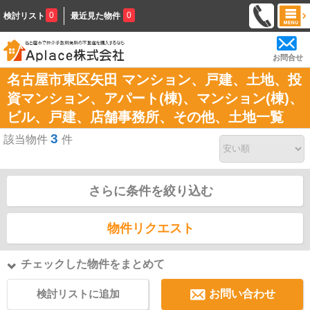
0
0
検討リスト
最近見た物件
お問合せ
名古屋市東区矢田 マンション、戸建、土地、投
資マンション、アパート(棟)、マンション(棟)、
ビル、戸建、店舗事務所、その他、土地一覧
3
該当物件
件
さらに条件を絞り込む
物件リクエスト
チェックした物件をまとめて
検討リストに追加
お問い合わせ