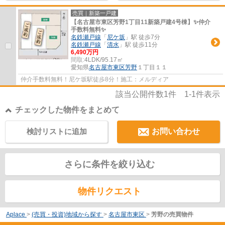
売買｜新築一戸建
【名古屋市東区芳野1丁目11新築戸建4号棟】✨️仲介
手数料無料✨️
名鉄瀬戸線
「
尼ケ坂
」駅 徒歩7分
名鉄瀬戸線
「
清水
」駅 徒歩11分
6,490万円
間取:
4LDK/95.17㎡
愛知県
名古屋市東区
芳野
１丁目１１
仲介手数料無料！尼ケ坂駅徒歩8分！施工：メルディア
該当公開件数
1
件
1-1
件表示
チェックした物件をまとめて
検討リストに追加
お問い合わせ
さらに条件を絞り込む
物件リクエスト
Aplace
>
(売買・投資)地域から探す
>
名古屋市東区
>
芳野の売買物件