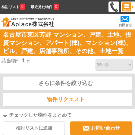
0
0
検討リスト
最近見た物件
お問合せ
名古屋市東区芳野 マンション、戸建、土地、投
資マンション、アパート(棟)、マンション(棟)、
ビル、戸建、店舗事務所、その他、土地一覧
1
該当物件
件
さらに条件を絞り込む
物件リクエスト
チェックした物件をまとめて
検討リストに追加
お問い合わせ