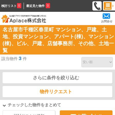
0
0
検討リスト
最近見た物件
お問合せ
名古屋市千種区春里町 マンション、戸建、土
地、投資マンション、アパート(棟)、マンション
(棟)、ビル、戸建、店舗事務所、その他、土地一
覧
3
該当物件
件
さらに条件を絞り込む
物件リクエスト
チェックした物件をまとめて