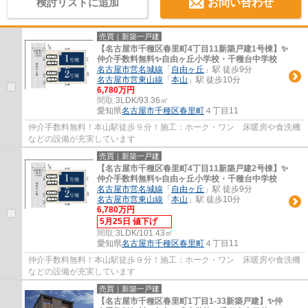
検討リストに追加
お問い合わせ
売買｜新築一戸建
【名古屋市千種区春里町4丁目11新築戸建1号棟】✨️
仲介手数料無料✨️自由ヶ丘小学校・千種台中学校
名古屋市営名城線
「
自由ヶ丘
」駅 徒歩9分
名古屋市営東山線
「
本山
」駅 徒歩10分
6,780万円
間取:
3LDK/93.36㎡
愛知県
名古屋市千種区
春里町
４丁目11
仲介手数料無料！本山駅徒歩９分！施工：ホーク・ワン 床暖房や食洗機
などの設備が充実しています
売買｜新築一戸建
【名古屋市千種区春里町4丁目11新築戸建2号棟】✨️
仲介手数料無料✨️自由ヶ丘小学校・千種台中学校
名古屋市営名城線
「
自由ヶ丘
」駅 徒歩9分
名古屋市営東山線
「
本山
」駅 徒歩10分
6,780万円
5月25日 値下げ
間取:
3LDK/101.43㎡
愛知県
名古屋市千種区
春里町
４丁目11
仲介手数料無料！本山駅徒歩９分！施工：ホーク・ワン 床暖房や食洗機
などの設備が充実しています
売買｜新築一戸建
【名古屋市千種区春里町1丁目1-33新築戸建】✨️仲