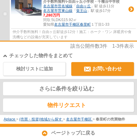
介手数料無料✨️自由ヶ丘小学校・千種台中学校
名古屋市営名城線
「
自由ヶ丘
」駅 徒歩11分
名古屋市営東山線
「
覚王山
」駅 徒歩17分
7,280万円
間取:
5LDK/115.92㎡
愛知県
名古屋市千種区
春里町
１丁目1-33
仲介手数料無料！自由ヶ丘駅徒歩12分！施工：ホーク・ワン 床暖房や食
洗機などの設備が充実しています
該当公開件数
3
件
1-3
件表示
チェックした物件をまとめて
検討リストに追加
お問い合わせ
さらに条件を絞り込む
物件リクエスト
Aplace
>
(売買・投資)地域から探す
>
名古屋市千種区
>
春里町の売買物件
ページトップに戻る