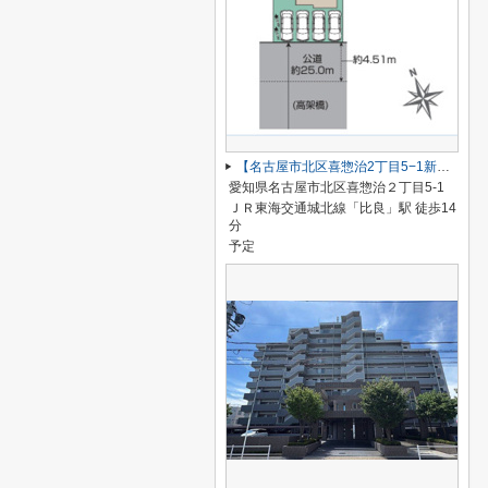
【名古屋市北区喜惣治2丁目5−1新築戸建】仲介手数料無料！楠西小学校・楠中学校
愛知県名古屋市北区喜惣治２丁目5-1
ＪＲ東海交通城北線「比良」駅 徒歩14
分
予定