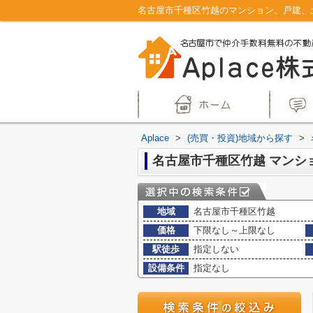
Aplace
>
(売買・投資)地域から探す
>
地域
名古屋市千種区竹越
価格
下限なし～上限なし
駅徒歩
指定しない
設備条件
指定なし