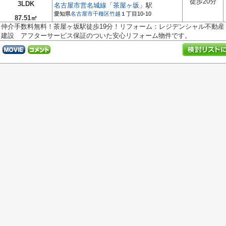
徒歩20分
3LDK
名古屋市営名城線
「
茶屋ヶ坂
」駅
愛知県
名古屋市千種区
竹越
１丁目10-10
87.51㎡
仲介手数料無料！茶屋ヶ坂駅徒歩19分！リフォーム：レジデンシャル不動
建設 アフターサービス保証のついた安心リフォーム物件です。