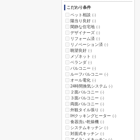
こだわり条件
ペット相談
(-)
陽当り良好
(-)
閑静な住宅地
(-)
デザイナーズ
(-)
リフォーム済
(-)
リノベーション済
(-)
眺望良好
(-)
メゾネット
(-)
ベランダ
(-)
バルコニー
(-)
ルーフバルコニー
(-)
オール電化
(-)
24時間換気システム
(-)
２面バルコニー
(-)
３面バルコニー
(-)
両面バルコニー
(-)
外観タイル張り
(-)
IHクッキングヒーター
(-)
食器洗い乾燥機
(-)
システムキッチン
(-)
対面式キッチン
(-)
アイランドキッチン
(-)