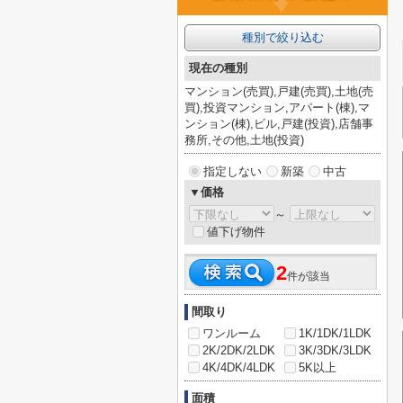
種別で絞り込む
現在の種別
マンション(売買),戸建(売買),土地(売
買),投資マンション,アパート(棟),マ
ンション(棟),ビル,戸建(投資),店舗事
務所,その他,土地(投資)
指定しない
新築
中古
▼価格
～
値下げ物件
2
件が該当
間取り
ワンルーム
1K/1DK/1LDK
2K/2DK/2LDK
3K/3DK/3LDK
4K/4DK/4LDK
5K以上
面積