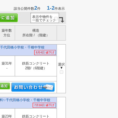
2
1-2
該当公開件数
件
件表示
表示中物件を
一括でチェック
築年数
構造
方位
所在階 / （階建）
千代田橋小学校・千種中学校
8月4日 値下げ
築31年
鉄筋コンクリート
選択
▼
-
2階/（6階建）
料✨️千代田橋小学校・千種中学校
7月16日 値下げ
築23年
鉄筋コンクリート