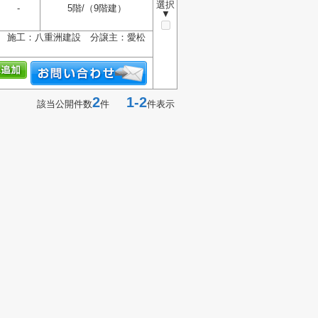
選択
-
5階/（9階建）
▼
産 施工：八重洲建設 分譲主：愛松
2
1-2
該当公開件数
件
件表示