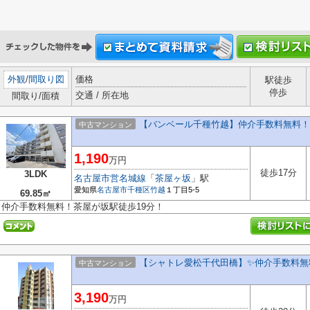
外観
/
間取り図
価格
駅徒歩
停歩
交通 / 所在地
間取り/面積
【バンベール千種竹越】仲介手数料無料！
中古マンション
1,190
万円
徒歩17分
3LDK
名古屋市営名城線
「
茶屋ヶ坂
」駅
愛知県
名古屋市千種区
竹越
１丁目5-5
69.85㎡
仲介手数料無料！茶屋が坂駅徒歩19分！
【シャトレ愛松千代田橋】✨️仲介手数料無
中古マンション
3,190
万円