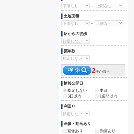
～
土地面積
～
駅からの徒歩
築年数
2
件が該当
情報公開日
指定しない
本日
3日以内
1週間以内
利回り
画像・動画あり
画像あり
動画あり