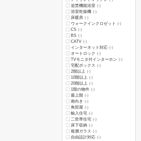
追焚機能浴室
(-)
浴室乾燥機
(-)
床暖房
(-)
ウォークインクロゼット
(-)
CS
(-)
BS
(-)
CATV
(-)
インターネット対応
(-)
オートロック
(-)
TVモニタ付インターホン
(-)
宅配ボックス
(-)
2階以上
(-)
10階以上
(-)
20階以上
(-)
1階の物件
(-)
最上階
(-)
南向き
(-)
角部屋
(-)
輸入住宅
(-)
二世帯住宅
(-)
床下収納
(-)
複層ガラス
(-)
自由設計対応
(-)