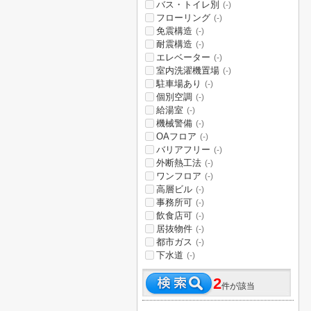
バス・トイレ別
(-)
フローリング
(-)
免震構造
(-)
耐震構造
(-)
エレベーター
(-)
室内洗濯機置場
(-)
駐車場あり
(-)
個別空調
(-)
給湯室
(-)
機械警備
(-)
OAフロア
(-)
バリアフリー
(-)
外断熱工法
(-)
ワンフロア
(-)
高層ビル
(-)
事務所可
(-)
飲食店可
(-)
居抜物件
(-)
都市ガス
(-)
下水道
(-)
2
件が該当