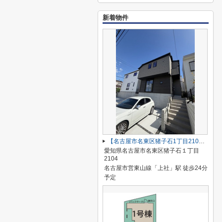
新着物件
【名古屋市名東区猪子石1丁目2104新築戸建2号棟】✨️仲介手数料無料✨️猪子石小学校・猪高中学校
愛知県名古屋市名東区猪子石１丁目
2104
名古屋市営東山線「上社」駅 徒歩24分
予定