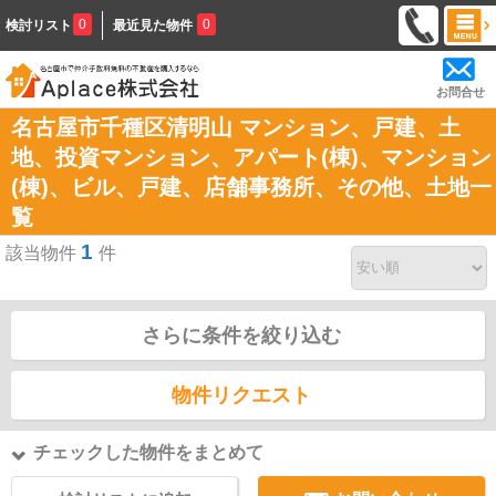
0
0
検討リスト
最近見た物件
お問合せ
名古屋市千種区清明山 マンション、戸建、土
地、投資マンション、アパート(棟)、マンション
(棟)、ビル、戸建、店舗事務所、その他、土地一
覧
1
該当物件
件
さらに条件を絞り込む
物件リクエスト
チェックした物件をまとめて