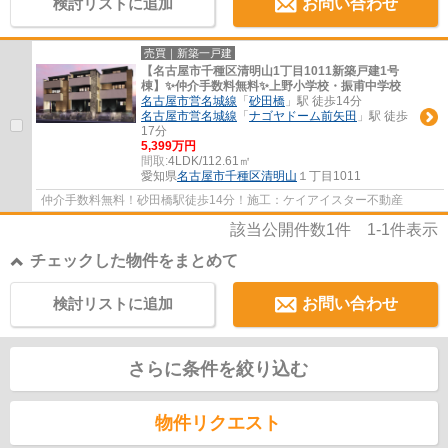
検討リストに追加
お問い合わせ
売買｜新築一戸建
【名古屋市千種区清明山1丁目1011新築戸建1号
棟】✨️仲介手数料無料✨️上野小学校・振甫中学校
名古屋市営名城線
「
砂田橋
」駅 徒歩14分
名古屋市営名城線
「
ナゴヤドーム前矢田
」駅 徒歩
17分
5,399万円
間取:
4LDK/112.61㎡
愛知県
名古屋市千種区
清明山
１丁目1011
仲介手数料無料！砂田橋駅徒歩14分！施工：ケイアイスター不動産
該当公開件数
1
件
1-1
件表示
チェックした物件をまとめて
検討リストに追加
お問い合わせ
さらに条件を絞り込む
物件リクエスト