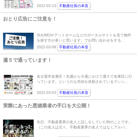
2022-03-13
不動産社長の本音
おとり広告にご注意を！
SUUMOやアットホームなどのポータルサイトを見て物件
を探す方が多いと思います。でお問い合わせをする...
2022-03-08
不動産社長の本音
週５で通っています！
名古屋市名東区！先週から今週にかけて週５で名東区に行
っています。というのも売却を依頼されているマンシ...
2022-03-03
不動産社長の本音
実際にあった悪徳業者の手口を大公開！
先日、不動産業界の友人と話しをしていた時のことです。
（この友人は元々、不動産業界の友人ではなくアルバ...