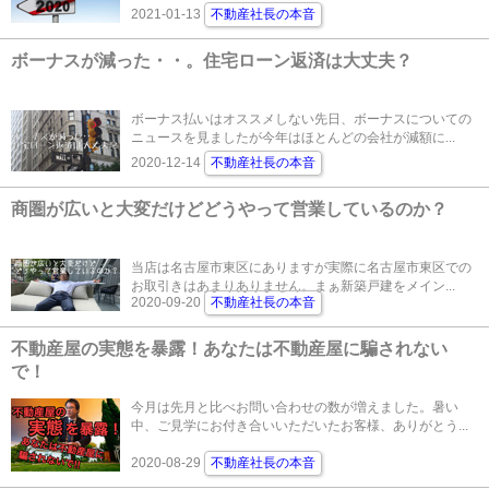
2021-01-13
不動産社長の本音
ボーナスが減った・・。住宅ローン返済は大丈夫？
ボーナス払いはオススメしない先日、ボーナスについての
ニュースを見ましたが今年はほとんどの会社が減額に...
2020-12-14
不動産社長の本音
商圏が広いと大変だけどどうやって営業しているのか？
当店は名古屋市東区にありますが実際に名古屋市東区での
お取引きはあまりありません。まぁ新築戸建をメイン...
2020-09-20
不動産社長の本音
不動産屋の実態を暴露！あなたは不動産屋に騙されない
で！
今月は先月と比べお問い合わせの数が増えました。暑い
中、ご見学にお付き合いいただいたお客様、ありがとう...
2020-08-29
不動産社長の本音