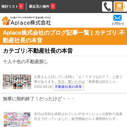
0
0
検討リスト
最近見た物件
お問合せ
Aplace株式会社のブログ記事一覧 | カテゴリ:不
動産社長の本音
カテゴリ:不動産社長の本音
十人十色の不動産探し
お客さんと話している時に「え！？そうなの？？」と思う
事があります。先日、驚いたのは「角部屋は好きじゃ...
2022-03-26
不動産社長の本音
無事に契約終了！だったけど・・・
本日は売却を依頼されていた中古マンションの契約で名東
区まで行っていました。販売開始から１週間掛からず...