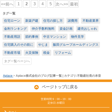
1
2
3
4
5
<<前へ
次へ>>
最初
タグ一覧
住宅ローン
新築戸建
住宅の探し方
諸費用
不動産業界
金利ランキング
仲介手数料無料
資金計画
建売おしゃれ
不動産用語
節約事例
中古マンション
物件見学
住宅購入のその前に
やじま
飯田グループホールディングス
不動産市場
火災保険
税金
リフォーム
タグ一覧ページへ
Aplace
>
Aplace株式会社のブログ記事一覧 | カテゴリ:不動産社長の本音
ページトップに戻る
営業時間:9：00～19：00
定休日:水曜日
ホーム