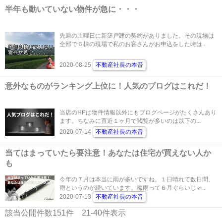
半年も動いていない物件が急に・・・
先週の土曜日に新築戸建の契約がありました。その現場は
全部で６棟の現場で私のお客さんがお申込をした時は...
2020-08-25
不動産社長の本音
意外なものがランキング上位に！人気のブログはこれだ！
当店のHPは物件情報以外にもブログページがたくさんあり
ます。ちなみに直近１ヶ月で閲覧が多いのは以下の...
2020-07-14
不動産社長の本音
当てはまっていたら要注意！あなたは住宅が買えない人か
も
今年の７月は本当に雨が多いですね。１日晴れて数日間、
雨というのが続いています。梅雨って６月ぐらいじゃ...
2020-07-13
不動産社長の本音
該当公開件数
151
件
21-40
件表示