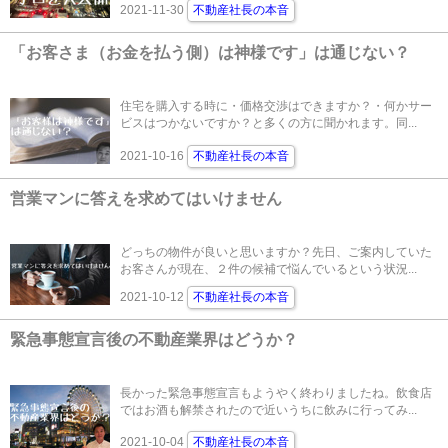
2021-11-30
不動産社長の本音
「お客さま（お金を払う側）は神様です」は通じない？
住宅を購入する時に・価格交渉はできますか？・何かサー
ビスはつかないですか？と多くの方に聞かれます。同...
2021-10-16
不動産社長の本音
営業マンに答えを求めてはいけません
どっちの物件が良いと思いますか？先日、ご案内していた
お客さんが現在、２件の候補で悩んでいるという状況...
2021-10-12
不動産社長の本音
緊急事態宣言後の不動産業界はどうか？
長かった緊急事態宣言もようやく終わりましたね。飲食店
ではお酒も解禁されたので近いうちに飲みに行ってみ...
2021-10-04
不動産社長の本音