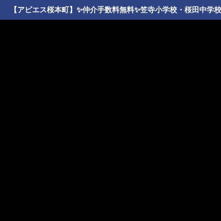
【アピエス桜本町】✨️仲介手数料無料✨️笠寺小学校・桜田中学