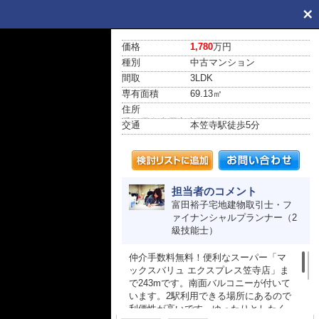
価格
1,780
万円
種別
中古マンション
間取
3LDK
専有面積
69.13㎡
住所
愛知県名古屋市南区桜本町108
交通
本笠寺駅
徒歩5分
担当者のコメント
富田裕子宅地建物取引士・フ
ァイナンシャルプランナー（2
級技能士）
仲介手数料無料！便利なスーパー「マ
ックスバリュ エクスプレス笠寺店」ま
で243mです。南面バルコニーが付いて
います。2駅利用できる場所にあるので
利便性が高いです。ゆったりとしたく