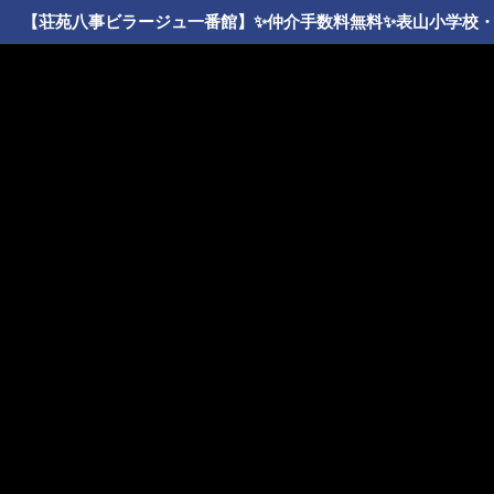
【荘苑八事ビラージュ一番館】✨️仲介手数料無料✨️表山小学校