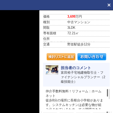
価格
3,699
万円
種別
中古マンション
間取
3LDK
専有面積
72.21㎡
住所
愛知県名古屋市緑区鳴海町字伝治山1-4
交通
野並駅
徒歩12分
担当者のコメント
富田裕子宅地建物取引士・フ
ァイナンシャルプランナー（2
級技能士）
仲介手数料無料！リフォーム：ホーム
ネット
徒歩8分の場所に長根台小学校がありま
す。システムキッチンは必要な物が組
み込まれているため、すぐ調理できま