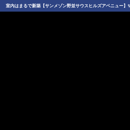
室内はまるで新築【サンメゾン野並サウスヒルズアベニュー】✨