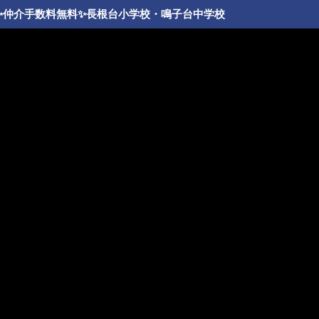
️仲介手数料無料✨️長根台小学校・鳴子台中学校