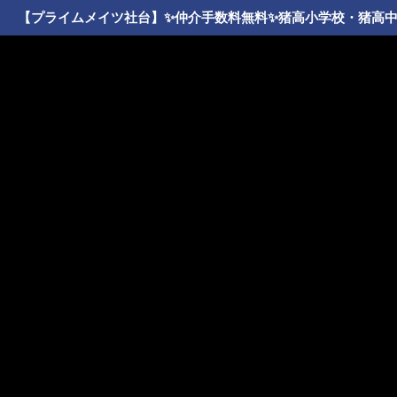
【プライムメイツ社台】✨️仲介手数料無料✨️猪高小学校・猪高