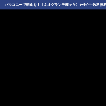
バルコニーで朝食を！【ネオグランデ藤ヶ丘】✨️仲介手数料無料