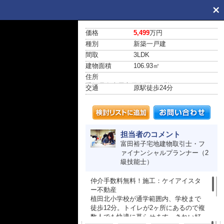
価格
5,499
万円
種別
新築一戸建
間取
3LDK
建物面積
106.93㎡
住所
愛知県名古屋市天白区鴻の巣２丁目1206
交通
原駅
徒歩24分
担当者のコメント
富田裕子宅地建物取引士・フ
ァイナンシャルプランナー（2
級技能士）
仲介手数料無料！施工：ケイアイスタ
ー不動産
植田北小学校が通学範囲内、学校まで
徒歩12分。トイレが2ヶ所にあるので複
数人でも快適に暮らせます。きれい好