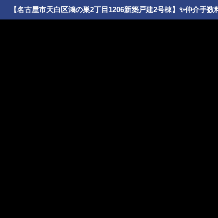
【名古屋市天白区鴻の巣2丁目1206新築戸建2号棟】✨️仲介手