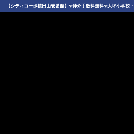
【シティコーポ植田山壱番館】✨️仲介手数料無料✨️大坪小学校