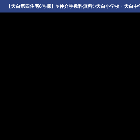
【天白第四住宅6号棟】✨️仲介手数料無料✨️天白小学校・天白中