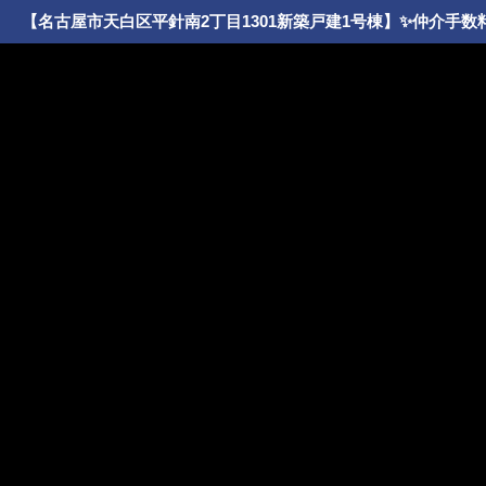
【名古屋市天白区平針南2丁目1301新築戸建1号棟】✨️仲介手