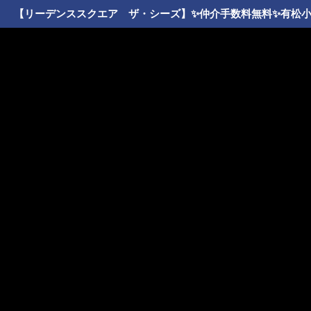
【リーデンススクエア ザ・シーズ】✨️仲介手数料無料✨️有松