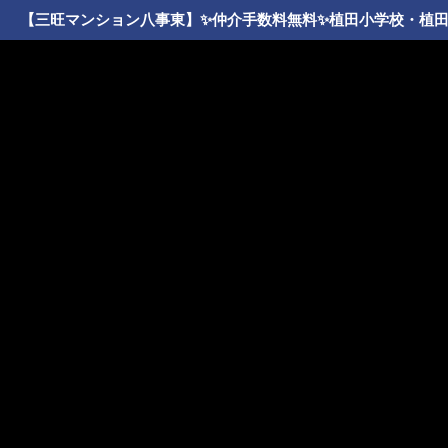
【三旺マンション八事東】✨️仲介手数料無料✨️植田小学校・植